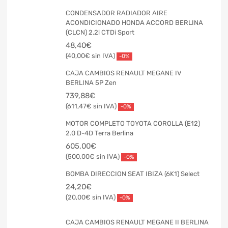
CONDENSADOR RADIADOR AIRE
ACONDICIONADO HONDA ACCORD BERLINA
(CLCN) 2.2i CTDi Sport
48,40
€
40,00
€
-0%
CAJA CAMBIOS RENAULT MEGANE IV
BERLINA 5P Zen
739,88
€
611,47
€
-0%
MOTOR COMPLETO TOYOTA COROLLA (E12)
2.0 D-4D Terra Berlina
605,00
€
500,00
€
-0%
BOMBA DIRECCION SEAT IBIZA (6K1) Select
24,20
€
20,00
€
-0%
CAJA CAMBIOS RENAULT MEGANE II BERLINA