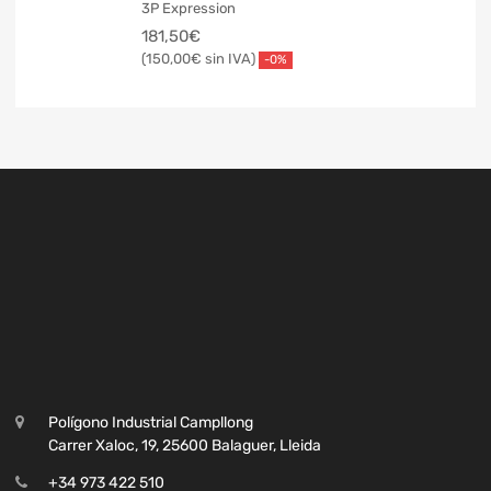
3P Expression
181,50
€
150,00
€
-0%
Polígono Industrial Campllong
Carrer Xaloc, 19, 25600 Balaguer, Lleida
+34 973 422 510