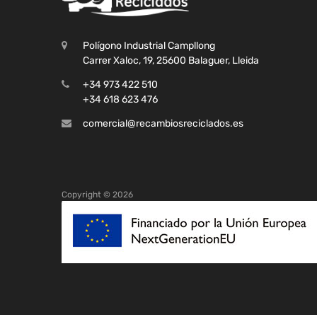
Polígono Industrial Campllong
Carrer Xaloc, 19, 25600 Balaguer, Lleida
+34 973 422 510
+34 618 623 476
comercial@recambiosreciclados.es
Copyright ©
2026