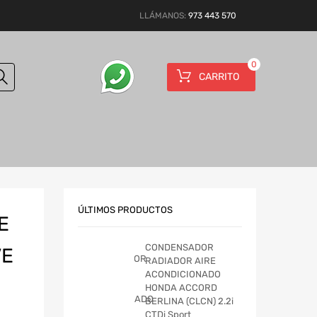
LLÁMANOS:
973 443 570
0
CARRITO
ÚLTIMOS PRODUCTOS
E
CONDENSADOR
VE
RADIADOR AIRE
ACONDICIONADO
HONDA ACCORD
BERLINA (CLCN) 2.2i
CTDi Sport