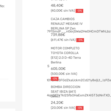
48,40
€
ño:
40,00
€
-0%
CAJA CAMBIOS
RENAULT MEGANE IV
BERLINA 5P Zen
739,88
€
611,47
€
-0%
MOTOR COMPLETO
TOYOTA COROLLA
(E12) 2.0 D-4D Terra
Berlina
605,00
€
500,00
€
-0%
BOMBA DIRECCION
SEAT IBIZA (6K1)
Select
24,20
€
20,00
€
-0%