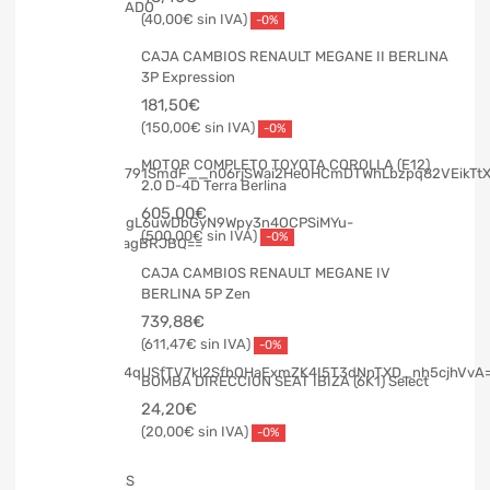
40,00
€
-0%
CAJA CAMBIOS RENAULT MEGANE II BERLINA
3P Expression
181,50
€
150,00
€
-0%
MOTOR COMPLETO TOYOTA COROLLA (E12)
2.0 D-4D Terra Berlina
605,00
€
500,00
€
-0%
CAJA CAMBIOS RENAULT MEGANE IV
BERLINA 5P Zen
739,88
€
611,47
€
-0%
BOMBA DIRECCION SEAT IBIZA (6K1) Select
24,20
€
20,00
€
-0%