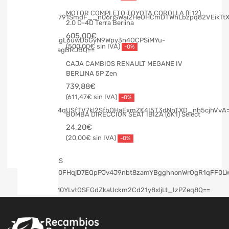
MOTOR COMPLETO TOYOTA COROLLA (E12)
2.0 D-4D Terra Berlina
605,00
€
500,00
€
-0%
CAJA CAMBIOS RENAULT MEGANE IV
BERLINA 5P Zen
739,88
€
611,47
€
-0%
BOMBA DIRECCION SEAT IBIZA (6K1) Select
24,20
€
20,00
€
-0%