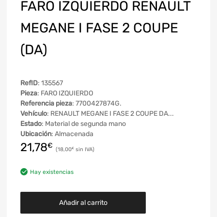
FARO IZQUIERDO RENAULT
MEGANE I FASE 2 COUPE
(DA)
RefID
: 135567
Pieza
: FARO IZQUIERDO
Referencia pieza
: 7700427874G.
Vehículo
: RENAULT MEGANE I FASE 2 COUPE DA...
Estado
: Material de segunda mano
Ubicación
: Almacenada
21,78
€
18,00
€
Hay existencias
Añadir al carrito