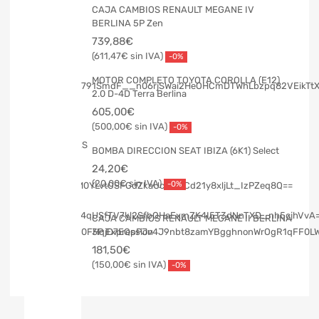
CAJA CAMBIOS RENAULT MEGANE IV
BERLINA 5P Zen
739,88
€
611,47
€
-0%
MOTOR COMPLETO TOYOTA COROLLA (E12)
2.0 D-4D Terra Berlina
605,00
€
500,00
€
-0%
BOMBA DIRECCION SEAT IBIZA (6K1) Select
24,20
€
20,00
€
-0%
CAJA CAMBIOS RENAULT MEGANE II BERLINA
3P Expression
181,50
€
150,00
€
-0%