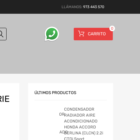
LLÁMANOS:
973 443 570
0
CARRITO
ÚLTIMOS PRODUCTOS
IE
CONDENSADOR
RADIADOR AIRE
ACONDICIONADO
HONDA ACCORD
BERLINA (CLCN) 2.2i
CTDi Sport