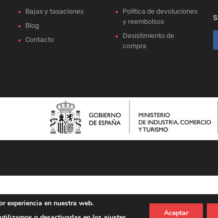
Bajas y tasaciones
Política de devoluciones
S
y reembolsos
Blog
Desistimiento de
Contacto
compra
or experiencia en nuestra web.
Aceptar
tilizamos o desactivarlas en los
ajustes
.