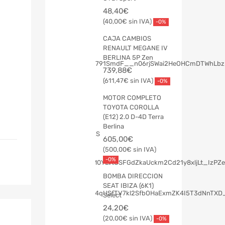
48,40
€
40,00
€
-0%
CAJA CAMBIOS
RENAULT MEGANE IV
BERLINA 5P Zen
739,88
€
611,47
€
-0%
MOTOR COMPLETO
TOYOTA COROLLA
(E12) 2.0 D-4D Terra
Berlina
605,00
€
500,00
€
-0%
BOMBA DIRECCION
SEAT IBIZA (6K1)
Select
24,20
€
20,00
€
-0%