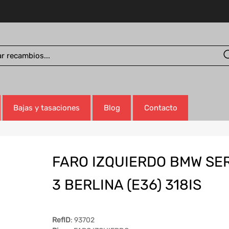
Bajas y tasaciones
Blog
Contacto
FARO IZQUIERDO BMW SER
3 BERLINA (E36) 318IS
RefID
: 93702