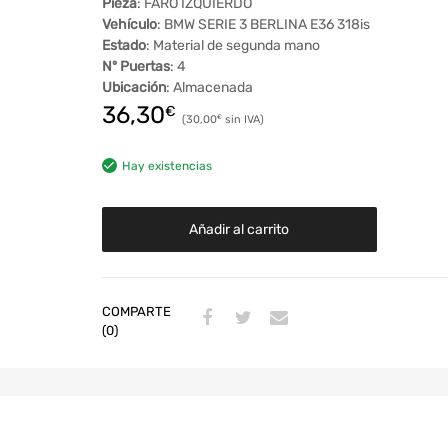
Pieza
: FARO IZQUIERDO
Vehículo
: BMW SERIE 3 BERLINA E36 318is
Estado
: Material de segunda mano
Nº Puertas
: 4
Ubicación
: Almacenada
36,30
€
30,00
€
Hay existencias
Añadir al carrito
COMPARTE
(0)