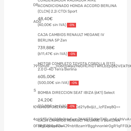
CONDENSADOR RADIADOR AIRE
ACONDICIONADO HONDA ACCORD BERLINA
(CLCN) 2.2i CTDi Sport
48,40
€
40,00
€
-0%
CAJA CAMBIOS RENAULT MEGANE IV
BERLINA 5P Zen
739,88
€
611,47
€
-0%
MOTOR COMPLETO TOYOTA COROLLA (E12)
2.0 D-4D Terra Berlina
605,00
€
500,00
€
-0%
BOMBA DIRECCION SEAT IBIZA (6K1) Select
24,20
€
20,00
€
-0%
CAJA CAMBIOS RENAULT MEGANE II BERLINA
3P Expression