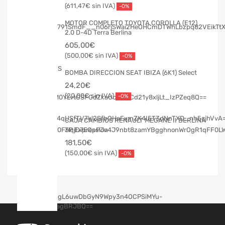
611,47
€
-0%
MOTOR COMPLETO TOYOTA COROLLA (E12)
2.0 D-4D Terra Berlina
605,00
€
500,00
€
-0%
BOMBA DIRECCION SEAT IBIZA (6K1) Select
24,20
€
20,00
€
-0%
CAJA CAMBIOS RENAULT MEGANE II BERLINA
3P Expression
181,50
€
150,00
€
-0%