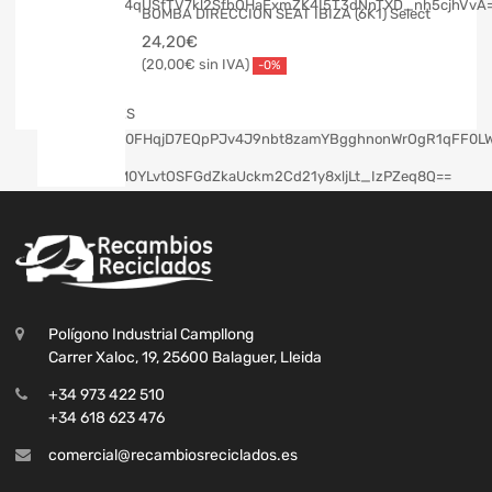
BOMBA DIRECCION SEAT IBIZA (6K1) Select
24,20
€
20,00
€
-0%
Polígono Industrial Campllong
Carrer Xaloc, 19, 25600 Balaguer, Lleida
+34 973 422 510
+34 618 623 476
comercial@recambiosreciclados.es