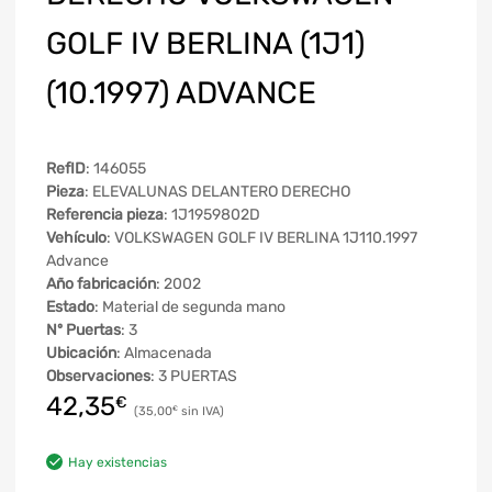
GOLF IV BERLINA (1J1)
(10.1997) ADVANCE
RefID
: 146055
Pieza
: ELEVALUNAS DELANTERO DERECHO
Referencia pieza
: 1J1959802D
Vehículo
: VOLKSWAGEN GOLF IV BERLINA 1J110.1997
Advance
Año fabricación
: 2002
Estado
: Material de segunda mano
Nº Puertas
: 3
Ubicación
: Almacenada
Observaciones
: 3 PUERTAS
42,35
€
35,00
€
Hay existencias