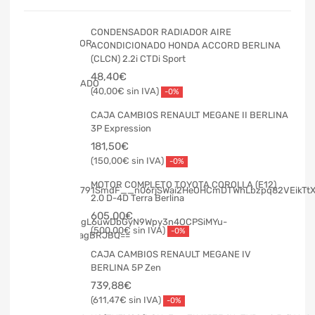
CONDENSADOR RADIADOR AIRE
ACONDICIONADO HONDA ACCORD BERLINA
(CLCN) 2.2i CTDi Sport
48,40
€
40,00
€
-0%
CAJA CAMBIOS RENAULT MEGANE II BERLINA
3P Expression
181,50
€
150,00
€
-0%
MOTOR COMPLETO TOYOTA COROLLA (E12)
2.0 D-4D Terra Berlina
605,00
€
500,00
€
-0%
CAJA CAMBIOS RENAULT MEGANE IV
BERLINA 5P Zen
739,88
€
611,47
€
-0%