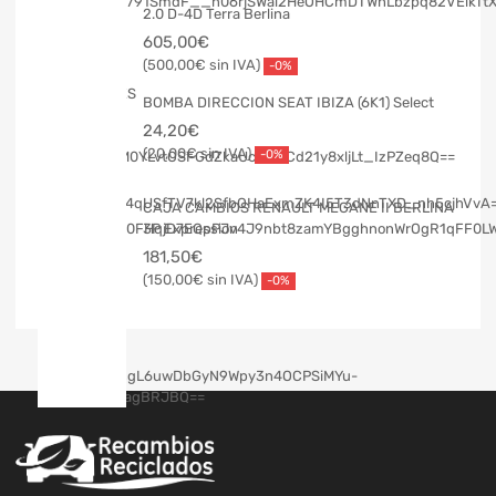
2.0 D-4D Terra Berlina
605,00
€
500,00
€
-0%
BOMBA DIRECCION SEAT IBIZA (6K1) Select
24,20
€
20,00
€
-0%
CAJA CAMBIOS RENAULT MEGANE II BERLINA
3P Expression
181,50
€
150,00
€
-0%