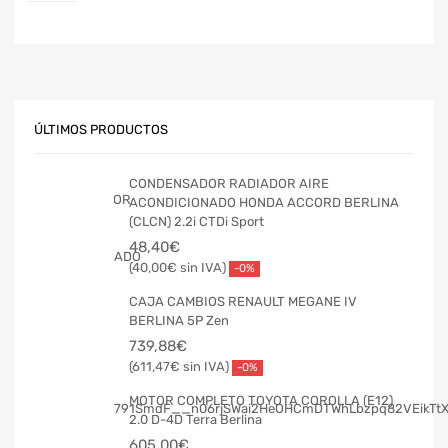
ÚLTIMOS PRODUCTOS
CONDENSADOR RADIADOR AIRE
ACONDICIONADO HONDA ACCORD BERLINA
(CLCN) 2.2i CTDi Sport
48,40
€
40,00
€
-0%
CAJA CAMBIOS RENAULT MEGANE IV
BERLINA 5P Zen
739,88
€
611,47
€
-0%
MOTOR COMPLETO TOYOTA COROLLA (E12)
2.0 D-4D Terra Berlina
605,00
€