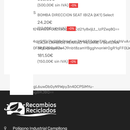
500,00
€
-0%
BOMBA DIRECCION SEAT IBIZA (6K1) Select
24,20
€
20,00
€
-0%
CAJA CAMBIOS RENAULT MEGANE II BERLINA
3P Expression
181,50
€
150,00
€
-0%
Polígono Industrial Campllong