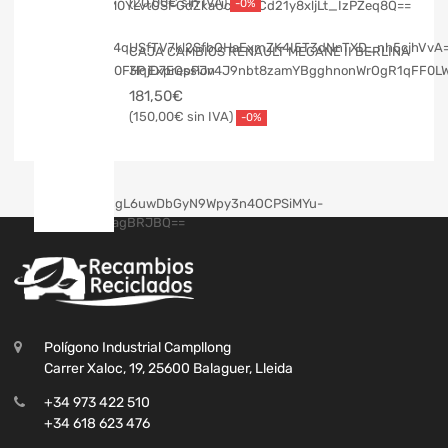
20,00
€
-0%
CAJA CAMBIOS RENAULT MEGANE II BERLINA
3P Expression
181,50
€
150,00
€
-0%
Polígono Industrial Campllong
Carrer Xaloc, 19, 25600 Balaguer, Lleida
+34 973 422 510
+34 618 623 476