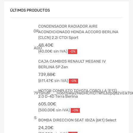
ÚLTIMOS PRODUCTOS
CONDENSADOR RADIADOR AIRE
ACONDICIONADO HONDA ACCORD BERLINA
(CLCN) 2.2i CTDi Sport
48,40
€
40,00
€
-0%
CAJA CAMBIOS RENAULT MEGANE IV
BERLINA 5P Zen
739,88
€
611,47
€
-0%
MOTOR COMPLETO TOYOTA COROLLA (E12)
2.0 D-4D Terra Berlina
605,00
€
500,00
€
-0%
BOMBA DIRECCION SEAT IBIZA (6K1) Select
24,20
€