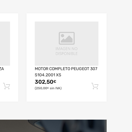
ZA
MOTOR COMPLETO PEUGEOT 307
S104.2001 XS
302,50
€
250,00
€