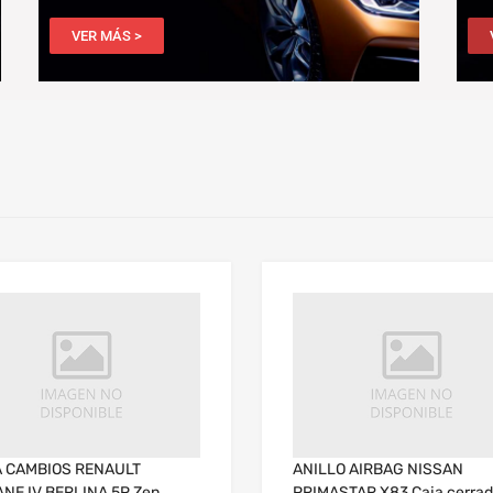
VER MÁS >
 CAMBIOS RENAULT
ANILLO AIRBAG NISSAN
NE IV BERLINA 5P Zen
PRIMASTAR X83 Caja cerra