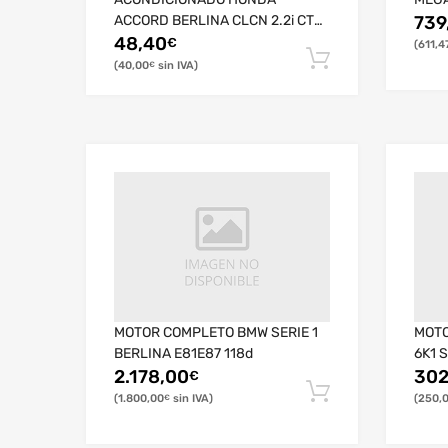
ACCORD BERLINA CLCN 2.2i CTDi
739
Sport
48,40
€
611,4
40,00
€
MOTOR COMPLETO BMW SERIE 1
MOTO
BERLINA E81E87 118d
6K1 S
2.178,00
302
€
1.800,00
250,
€