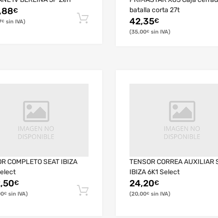
,88
batalla corta 27t
€
42,35
€
7
€
35,00
€
R COMPLETO SEAT IBIZA
TENSOR CORREA AUXILIAR 
elect
IBIZA 6K1 Select
,50
24,20
€
€
00
20,00
€
€