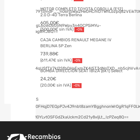
MOTOR COMPLETO TOYOTA COROLLA (E12)
2.0 D-4D Terra Berlina
605,00
€
500,00
€
-0%
CAJA CAMBIOS RENAULT MEGANE IV
BERLINA 5P Zen
739,88
€
611,47
€
-0%
BOMBA DIRECCION SEAT IBIZA (6K1) Select
24,20
€
20,00
€
-0%