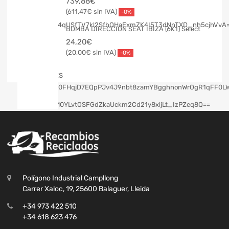
739,88
€
611,47
€
-0%
BOMBA DIRECCION SEAT IBIZA (6K1) Select
24,20
€
20,00
€
-0%
Polígono Industrial Campllong
Carrer Xaloc, 19, 25600 Balaguer, Lleida
+34 973 422 510
+34 618 623 476