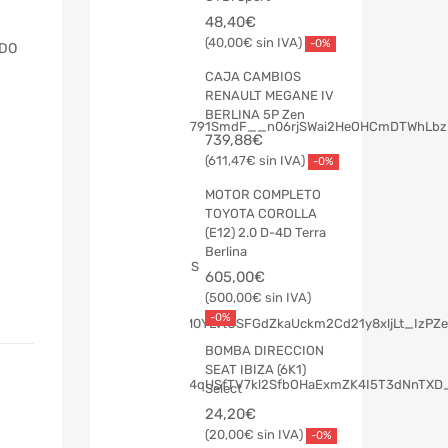
48,40
€
40,00
€
-0%
ADO
CAJA CAMBIOS
RENAULT MEGANE IV
BERLINA 5P Zen
739,88
€
611,47
€
-0%
MOTOR COMPLETO
TOYOTA COROLLA
(E12) 2.0 D-4D Terra
Berlina
605,00
€
500,00
€
-0%
BOMBA DIRECCION
SEAT IBIZA (6K1)
Select
24,20
€
20,00
€
-0%