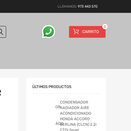
LLÁMANOS:
973 443 570
0
CARRITO
ÚLTIMOS PRODUCTOS
R
CONDENSADOR
RADIADOR AIRE
ACONDICIONADO
HONDA ACCORD
BERLINA (CLCN) 2.2i
CTDi Sport