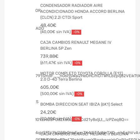
CONDENSADOR RADIADOR AIRE
ACONDICIONADO HONDA ACCORD BERLINA
(CLCN) 2.2i CTDi Sport
48,40
€
40,00
€
-0%
CAJA CAMBIOS RENAULT MEGANE IV
BERLINA 5P Zen
739,88
€
611,47
€
-0%
MOTOR COMPLETO TOYOTA COROLLA (E12)
2.0 D-4D Terra Berlina
605,00
€
500,00
€
-0%
BOMBA DIRECCION SEAT IBIZA (6K1) Select
24,20
€
20,00
€
-0%
CAJA CAMBIOS RENAULT MEGANE II BERLINA
3P Expression