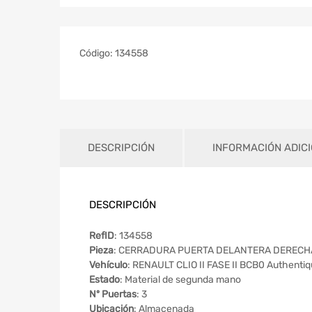
Código:
134558
DESCRIPCIÓN
INFORMACIÓN ADIC
DESCRIPCIÓN
RefID
: 134558
Pieza
: CERRADURA PUERTA DELANTERA DERECH
Vehículo
: RENAULT CLIO II FASE II BCB0 Authenti
Estado
: Material de segunda mano
Nº Puertas
: 3
Ubicación
: Almacenada