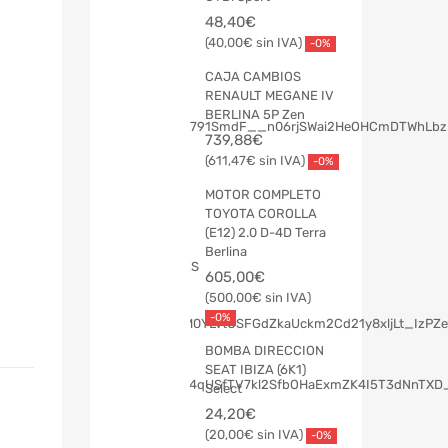
48,40
€
40,00
€
-0%
CAJA CAMBIOS
RENAULT MEGANE IV
BERLINA 5P Zen
739,88
€
611,47
€
-0%
MOTOR COMPLETO
TOYOTA COROLLA
(E12) 2.0 D-4D Terra
Berlina
605,00
€
500,00
€
-0%
BOMBA DIRECCION
SEAT IBIZA (6K1)
Select
24,20
€
20,00
€
-0%