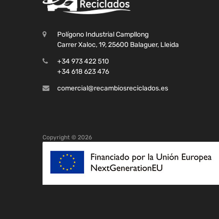
Polígono Industrial Campllong
Carrer Xaloc, 19, 25600 Balaguer, Lleida
+34 973 422 510
+34 618 623 476
comercial@recambiosreciclados.es
Copyright ©
2026