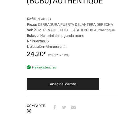
(BCB0) AUTHENTIQUE
RefID
: 134558
Pieza
: CERRADURA PUERTA DELANTERA DERECHA
Vehículo
: RENAULT CLIO II FASE II BCB0 Authentique
Estado
: Material de segunda mano
Nº Puertas
: 3
Ubicación
: Almacenada
24,20
€
20,00
€
Hay existencias
Añadir al carrito
COMPARTE
(0)