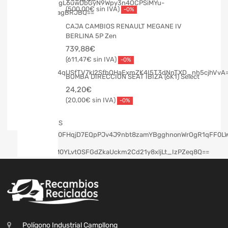
500,00
€
-0%
CAJA CAMBIOS RENAULT MEGANE IV
BERLINA 5P Zen
739,88
€
611,47
€
-0%
BOMBA DIRECCION SEAT IBIZA (6K1) Select
24,20
€
20,00
€
-0%
Polígono Industrial Campllong