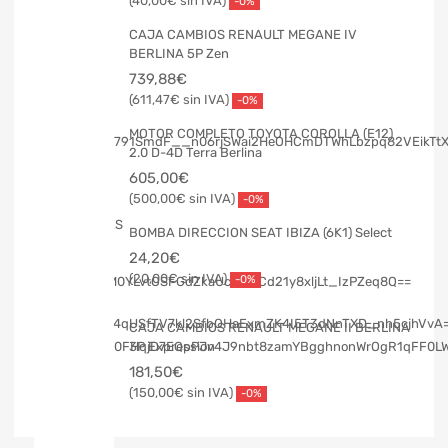
40,00
€
-0%
CAJA CAMBIOS RENAULT MEGANE IV
BERLINA 5P Zen
739,88
€
611,47
€
-0%
MOTOR COMPLETO TOYOTA COROLLA (E12)
2.0 D-4D Terra Berlina
605,00
€
500,00
€
-0%
BOMBA DIRECCION SEAT IBIZA (6K1) Select
24,20
€
20,00
€
-0%
CAJA CAMBIOS RENAULT MEGANE II BERLINA
3P Expression
181,50
€
150,00
€
-0%