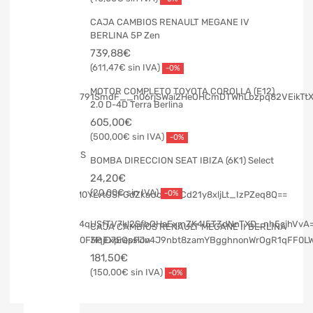
CAJA CAMBIOS RENAULT MEGANE IV
BERLINA 5P Zen
739,88
€
611,47
€
-0%
MOTOR COMPLETO TOYOTA COROLLA (E12)
2.0 D-4D Terra Berlina
605,00
€
500,00
€
-0%
BOMBA DIRECCION SEAT IBIZA (6K1) Select
24,20
€
20,00
€
-0%
CAJA CAMBIOS RENAULT MEGANE II BERLINA
3P Expression
181,50
€
150,00
€
-0%