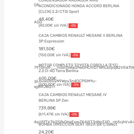
CONDENSADOR RADIADOR AIRE
ACONDICIONADO HONDA ACCORD BERLINA
(CLCN) 2.2i CTDi Sport
48,40
€
40,00
€
-0%
CAJA CAMBIOS RENAULT MEGANE II BERLINA
3P Expression
181,50
€
150,00
€
-0%
MOTOR COMPLETO TOYOTA COROLLA (E12)
2.0 D-4D Terra Berlina
605,00
€
500,00
€
-0%
CAJA CAMBIOS RENAULT MEGANE IV
BERLINA 5P Zen
739,88
€
611,47
€
-0%
BOMBA DIRECCION SEAT IBIZA (6K1) Select
24,20
€