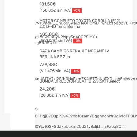
181,50
€
150,00
€
-0%
MOTOR COMPLETO TOYOTA COROLLA (E12)
2.0 D-4D Terra Berlina
605,00
€
500,00
€
-0%
CAJA CAMBIOS RENAULT MEGANE IV
BERLINA 5P Zen
739,88
€
611,47
€
-0%
BOMBA DIRECCION SEAT IBIZA (6K1) Select
24,20
€
20,00
€
-0%