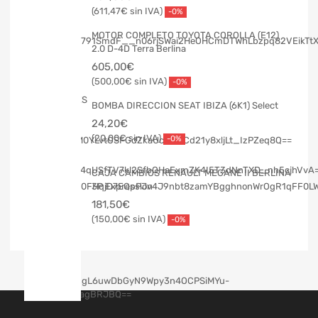
611,47
€
-0%
MOTOR COMPLETO TOYOTA COROLLA (E12)
2.0 D-4D Terra Berlina
605,00
€
500,00
€
-0%
BOMBA DIRECCION SEAT IBIZA (6K1) Select
24,20
€
20,00
€
-0%
CAJA CAMBIOS RENAULT MEGANE II BERLINA
3P Expression
181,50
€
150,00
€
-0%