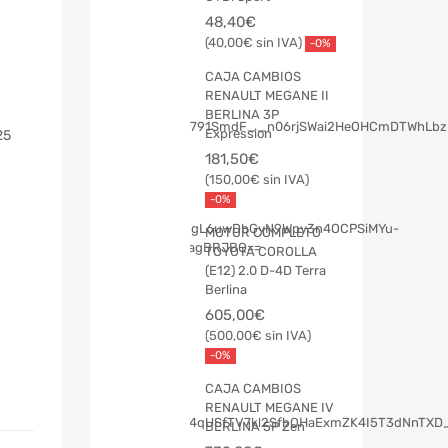
48,40
€
40,00
€
-0%
CAJA CAMBIOS
RENAULT MEGANE II
BERLINA 3P
Expression
25
181,50
€
150,00
€
-0%
MOTOR COMPLETO
TOYOTA COROLLA
(E12) 2.0 D-4D Terra
Berlina
605,00
€
500,00
€
-0%
CAJA CAMBIOS
RENAULT MEGANE IV
BERLINA 5P Zen