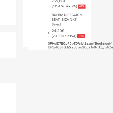
739,88
€
611,47
€
-0%
BOMBA DIRECCION
SEAT IBIZA (6K1)
Select
24,20
€
20,00
€
-0%