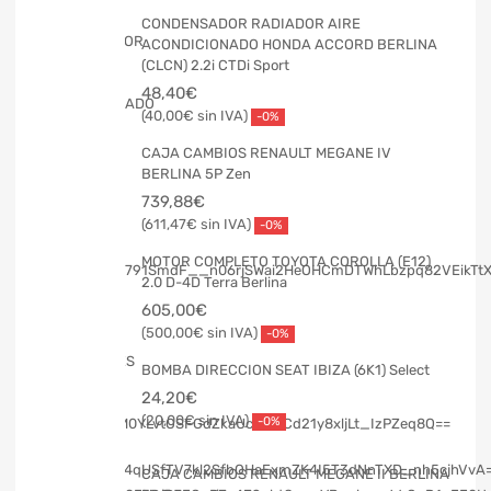
CONDENSADOR RADIADOR AIRE
ACONDICIONADO HONDA ACCORD BERLINA
(CLCN) 2.2i CTDi Sport
48,40
€
40,00
€
-0%
CAJA CAMBIOS RENAULT MEGANE IV
BERLINA 5P Zen
739,88
€
611,47
€
-0%
MOTOR COMPLETO TOYOTA COROLLA (E12)
2.0 D-4D Terra Berlina
605,00
€
500,00
€
-0%
BOMBA DIRECCION SEAT IBIZA (6K1) Select
24,20
€
20,00
€
-0%
CAJA CAMBIOS RENAULT MEGANE II BERLINA