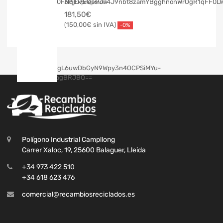
3P Expression
181,50
€
150,00
€
-0%
Polígono Industrial Campllong
Carrer Xaloc, 19, 25600 Balaguer, Lleida
+34 973 422 510
+34 618 623 476
comercial@recambiosreciclados.es