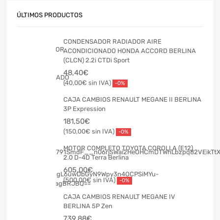
ÚLTIMOS PRODUCTOS
CONDENSADOR RADIADOR AIRE
ACONDICIONADO HONDA ACCORD BERLINA
(CLCN) 2.2i CTDi Sport
48,40
€
40,00
€
-0%
CAJA CAMBIOS RENAULT MEGANE II BERLINA
3P Expression
181,50
€
150,00
€
-0%
MOTOR COMPLETO TOYOTA COROLLA (E12)
2.0 D-4D Terra Berlina
605,00
€
500,00
€
-0%
CAJA CAMBIOS RENAULT MEGANE IV
BERLINA 5P Zen
739,88
€