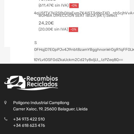
611,47
€
-0%
BOMBA DIRECCION SEAT IBIZA (6K1) Select
24,20
€
20,00
€
-0%
Polígono Industrial Campllong
Carrer Xaloc, 19, 25600 Balaguer, Lleida
+34 973 422 510
+34 618 623 476