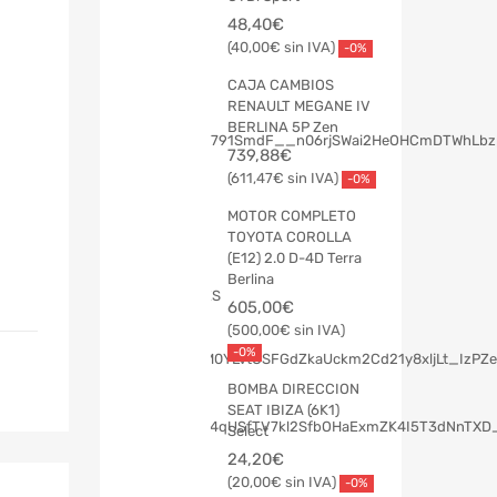
48,40
€
40,00
€
-0%
CAJA CAMBIOS
RENAULT MEGANE IV
BERLINA 5P Zen
739,88
€
611,47
€
-0%
MOTOR COMPLETO
TOYOTA COROLLA
(E12) 2.0 D-4D Terra
Berlina
605,00
€
500,00
€
-0%
BOMBA DIRECCION
SEAT IBIZA (6K1)
Select
24,20
€
20,00
€
-0%