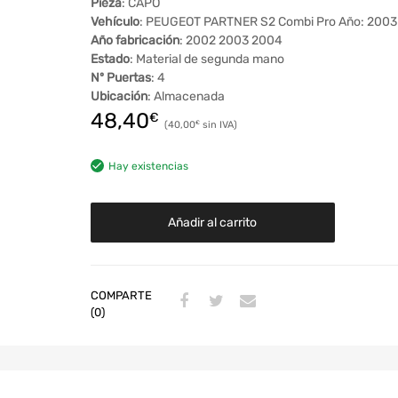
Pieza
: CAPO
Vehículo
: PEUGEOT PARTNER S2 Combi Pro Año: 2003
Año fabricación
: 2002 2003 2004
Estado
: Material de segunda mano
Nº Puertas
: 4
Ubicación
: Almacenada
48,40
€
40,00
€
Hay existencias
Añadir al carrito
COMPARTE
(0)