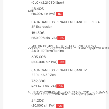
(CLCN) 2.2i CTDi Sport
48,40
€
40,00
€
-0%
CAJA CAMBIOS RENAULT MEGANE II BERLINA
3P Expression
181,50
€
150,00
€
-0%
MOTOR COMPLETO TOYOTA COROLLA (E12)
2.0 D-4D Terra Berlina
605,00
€
500,00
€
-0%
CAJA CAMBIOS RENAULT MEGANE IV
BERLINA 5P Zen
739,88
€
611,47
€
-0%
BOMBA DIRECCION SEAT IBIZA (6K1) Select
24,20
€
20,00
€
-0%