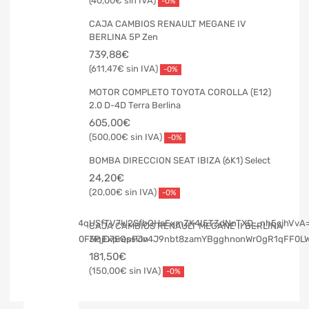
40,00
€
-0%
CAJA CAMBIOS RENAULT MEGANE IV
BERLINA 5P Zen
739,88
€
611,47
€
-0%
MOTOR COMPLETO TOYOTA COROLLA (E12)
2.0 D-4D Terra Berlina
605,00
€
500,00
€
-0%
BOMBA DIRECCION SEAT IBIZA (6K1) Select
24,20
€
20,00
€
-0%
CAJA CAMBIOS RENAULT MEGANE II BERLINA
3P Expression
181,50
€
150,00
€
-0%