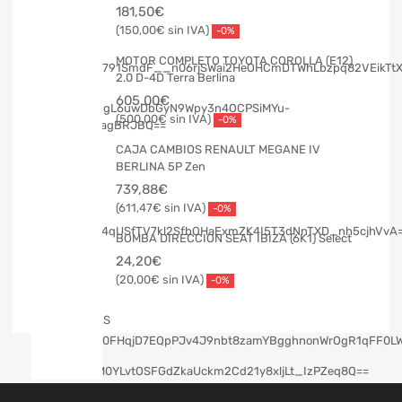
181,50
€
150,00
€
-0%
MOTOR COMPLETO TOYOTA COROLLA (E12)
2.0 D-4D Terra Berlina
605,00
€
500,00
€
-0%
CAJA CAMBIOS RENAULT MEGANE IV
BERLINA 5P Zen
739,88
€
611,47
€
-0%
BOMBA DIRECCION SEAT IBIZA (6K1) Select
24,20
€
20,00
€
-0%