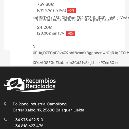
739,88
€
611,47
€
-0%
BOMBA DIRECCION SEAT IBIZA (6K1) Select
24,20
€
20,00
€
-0%
Polígono Industrial Campllong
Carrer Xaloc, 19, 25600 Balaguer, Lleida
+34 973 422 510
+34 618 623 476