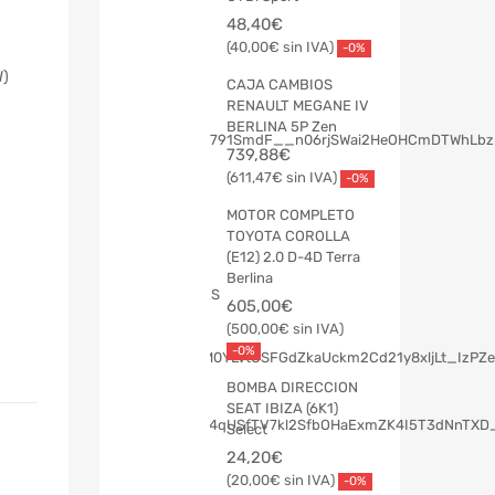
48,40
€
40,00
€
-0%
W)
CAJA CAMBIOS
RENAULT MEGANE IV
BERLINA 5P Zen
739,88
€
611,47
€
-0%
MOTOR COMPLETO
TOYOTA COROLLA
(E12) 2.0 D-4D Terra
Berlina
605,00
€
500,00
€
-0%
BOMBA DIRECCION
SEAT IBIZA (6K1)
Select
24,20
€
20,00
€
-0%