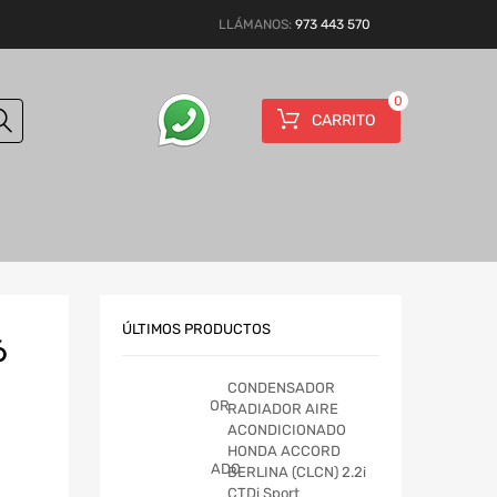
LLÁMANOS:
973 443 570
0
CARRITO
ÚLTIMOS PRODUCTOS
6
CONDENSADOR
RADIADOR AIRE
ACONDICIONADO
HONDA ACCORD
BERLINA (CLCN) 2.2i
CTDi Sport