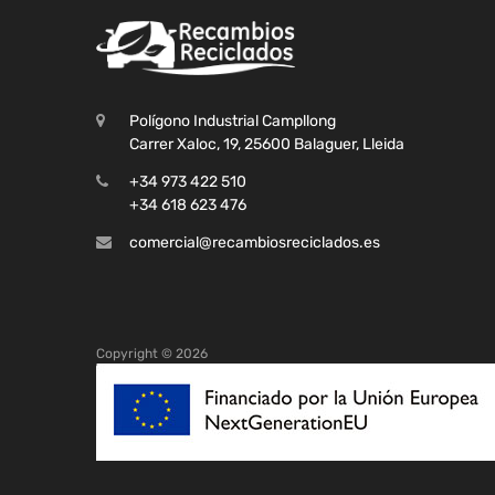
Polígono Industrial Campllong
Carrer Xaloc, 19, 25600 Balaguer, Lleida
+34 973 422 510
+34 618 623 476
comercial@recambiosreciclados.es
Copyright ©
2026