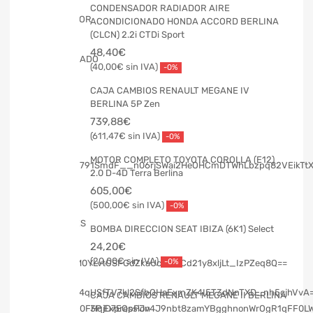
CONDENSADOR RADIADOR AIRE
ACONDICIONADO HONDA ACCORD BERLINA
(CLCN) 2.2i CTDi Sport
48,40
€
40,00
€
-0%
CAJA CAMBIOS RENAULT MEGANE IV
BERLINA 5P Zen
739,88
€
611,47
€
-0%
MOTOR COMPLETO TOYOTA COROLLA (E12)
2.0 D-4D Terra Berlina
605,00
€
500,00
€
-0%
BOMBA DIRECCION SEAT IBIZA (6K1) Select
24,20
€
20,00
€
-0%
CAJA CAMBIOS RENAULT MEGANE II BERLINA
3P Expression