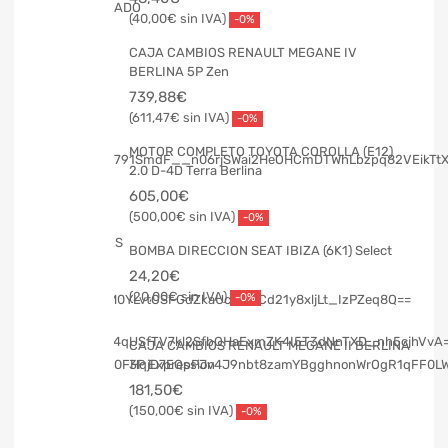
40,00
€
-0%
CAJA CAMBIOS RENAULT MEGANE IV
BERLINA 5P Zen
739,88
€
611,47
€
-0%
MOTOR COMPLETO TOYOTA COROLLA (E12)
2.0 D-4D Terra Berlina
605,00
€
500,00
€
-0%
BOMBA DIRECCION SEAT IBIZA (6K1) Select
24,20
€
20,00
€
-0%
CAJA CAMBIOS RENAULT MEGANE II BERLINA
3P Expression
181,50
€
150,00
€
-0%