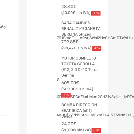
48,40
€
40,00
€
-0%
CAJA CAMBIOS
Año:
RENAULT MEGANE IV
BERLINA 5P Zen
739,88
€
611,47
€
-0%
MOTOR COMPLETO
TOYOTA COROLLA
(E12) 2.0 D-4D Terra
Berlina
605,00
€
500,00
€
-0%
BOMBA DIRECCION
SEAT IBIZA (6K1)
Select
24,20
€
20,00
€
-0%