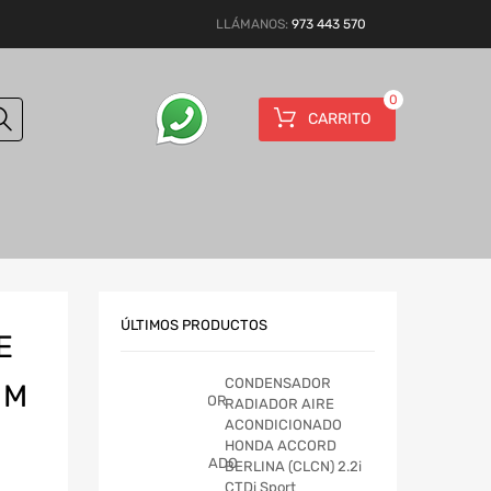
LLÁMANOS:
973 443 570
0
CARRITO
ÚLTIMOS PRODUCTOS
E
CONDENSADOR
 M
RADIADOR AIRE
ACONDICIONADO
HONDA ACCORD
BERLINA (CLCN) 2.2i
CTDi Sport