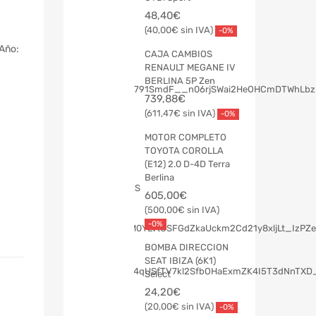
48,40
€
40,00
€
-0%
Año:
CAJA CAMBIOS
RENAULT MEGANE IV
BERLINA 5P Zen
739,88
€
611,47
€
-0%
MOTOR COMPLETO
TOYOTA COROLLA
(E12) 2.0 D-4D Terra
Berlina
605,00
€
500,00
€
-0%
BOMBA DIRECCION
SEAT IBIZA (6K1)
Select
24,20
€
20,00
€
-0%