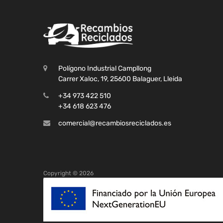
Polígono Industrial Campllong
Carrer Xaloc, 19, 25600 Balaguer, Lleida
+34 973 422 510
+34 618 623 476
comercial@recambiosreciclados.es
Copyright ©
2026