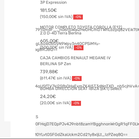
3P Expression
181,50
€
150,00
€
-0%
MOTOR COMPLETO TOYOTA COROLLA (E12)
2.0 D-4D Terra Berlina
605,00
€
500,00
€
-0%
CAJA CAMBIOS RENAULT MEGANE IV
BERLINA 5P Zen
739,88
€
611,47
€
-0%
BOMBA DIRECCION SEAT IBIZA (6K1) Select
24,20
€
20,00
€
-0%