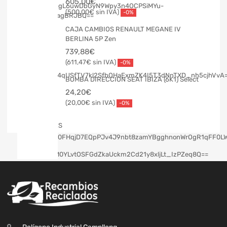
605,00
€
500,00
€
-0%
CAJA CAMBIOS RENAULT MEGANE IV
BERLINA 5P Zen
739,88
€
611,47
€
-0%
BOMBA DIRECCION SEAT IBIZA (6K1) Select
24,20
€
20,00
€
-0%