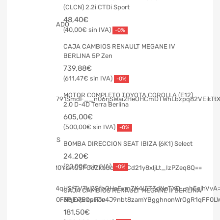
(CLCN) 2.2i CTDi Sport
48,40
€
40,00
€
-0%
CAJA CAMBIOS RENAULT MEGANE IV
BERLINA 5P Zen
739,88
€
611,47
€
-0%
MOTOR COMPLETO TOYOTA COROLLA (E12)
2.0 D-4D Terra Berlina
605,00
€
500,00
€
-0%
BOMBA DIRECCION SEAT IBIZA (6K1) Select
24,20
€
20,00
€
-0%
CAJA CAMBIOS RENAULT MEGANE II BERLINA
3P Expression
181,50
€