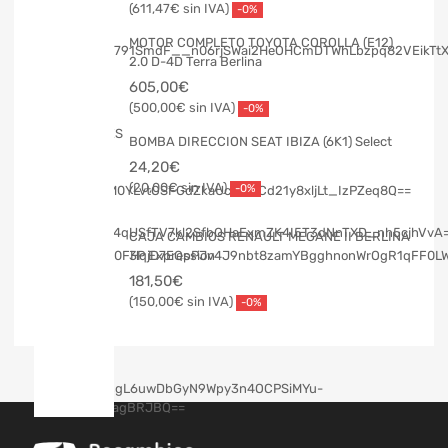
611,47
€
-0%
MOTOR COMPLETO TOYOTA COROLLA (E12)
2.0 D-4D Terra Berlina
605,00
€
500,00
€
-0%
BOMBA DIRECCION SEAT IBIZA (6K1) Select
24,20
€
20,00
€
-0%
CAJA CAMBIOS RENAULT MEGANE II BERLINA
3P Expression
181,50
€
150,00
€
-0%