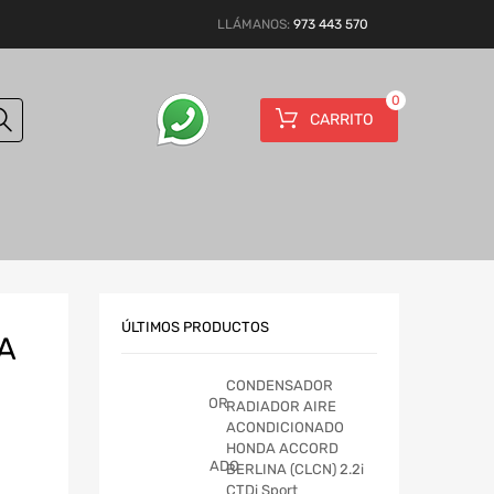
LLÁMANOS:
973 443 570
0
CARRITO
ÚLTIMOS PRODUCTOS
A
CONDENSADOR
RADIADOR AIRE
ACONDICIONADO
HONDA ACCORD
BERLINA (CLCN) 2.2i
CTDi Sport