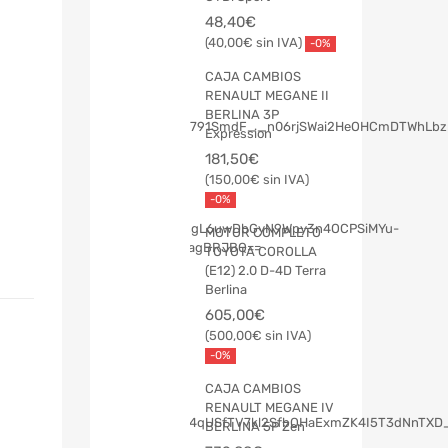
48,40
€
40,00
€
-0%
CAJA CAMBIOS
RENAULT MEGANE II
BERLINA 3P
Expression
181,50
€
150,00
€
-0%
MOTOR COMPLETO
TOYOTA COROLLA
(E12) 2.0 D-4D Terra
Berlina
605,00
€
500,00
€
-0%
CAJA CAMBIOS
RENAULT MEGANE IV
BERLINA 5P Zen