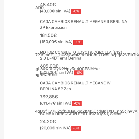
48,40
€
40,00
€
-0%
CAJA CAMBIOS RENAULT MEGANE II BERLINA
3P Expression
181,50
€
150,00
€
-0%
MOTOR COMPLETO TOYOTA COROLLA (E12)
2.0 D-4D Terra Berlina
605,00
€
500,00
€
-0%
CAJA CAMBIOS RENAULT MEGANE IV
BERLINA 5P Zen
739,88
€
611,47
€
-0%
BOMBA DIRECCION SEAT IBIZA (6K1) Select
24,20
€
20,00
€
-0%