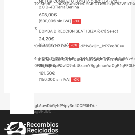
MOTOR COMPLETO TOYOTA COROLLA (E12)
2.0 D-4D Terra Berlina
605,00
€
500,00
€
-0%
BOMBA DIRECCION SEAT IBIZA (6K1) Select
24,20
€
20,00
€
-0%
CAJA CAMBIOS RENAULT MEGANE II BERLINA
3P Expression
181,50
€
150,00
€
-0%