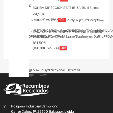
BOMBA DIRECCION SEAT IBIZA (6K1) Select
24,20
€
20,00
€
-0%
CAJA CAMBIOS RENAULT MEGANE II BERLINA
3P Expression
181,50
€
150,00
€
-0%
Polígono Industrial Campllong
Carrer Xaloc, 19, 25600 Balaguer, Lleida