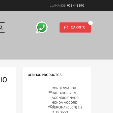
LLÁMANOS:
973 443 570
0
CARRITO
ÚLTIMOS PRODUCTOS
IO
CONDENSADOR
RADIADOR AIRE
ACONDICIONADO
HONDA ACCORD
BERLINA (CLCN) 2.2i
CTDi Sport