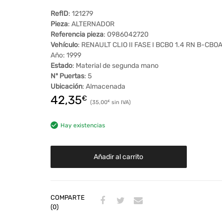
RefID
: 121279
Pieza
: ALTERNADOR
Referencia pieza
: 0986042720
Vehículo
: RENAULT CLIO II FASE I BCB0 1.4 RN B-CBO
Año: 1999
Estado
: Material de segunda mano
Nº Puertas
: 5
Ubicación
: Almacenada
42,35
€
35,00
€
Hay existencias
Añadir al carrito
COMPARTE
(0)