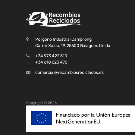
Polígono Industrial Campllong
Carrer Xaloc, 19, 25600 Balaguer, Lleida
+34 973 422 510
+34 618 623 476
comercial@recambiosreciclados.es
Copyright ©
2026