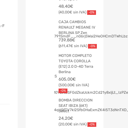
48,40
€
40,00
€
-0%
CAJA CAMBIOS
A-F
RENAULT MEGANE IV
BERLINA 5P Zen
739,88
€
611,47
€
-0%
MOTOR COMPLETO
TOYOTA COROLLA
(E12) 2.0 D-4D Terra
Berlina
605,00
€
500,00
€
-0%
BOMBA DIRECCION
SEAT IBIZA (6K1)
Select
24,20
€
20,00
€
-0%