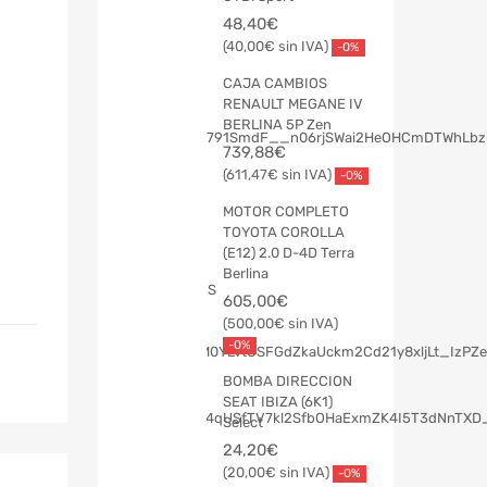
48,40
€
40,00
€
-0%
CAJA CAMBIOS
RENAULT MEGANE IV
BERLINA 5P Zen
739,88
€
611,47
€
-0%
MOTOR COMPLETO
TOYOTA COROLLA
(E12) 2.0 D-4D Terra
Berlina
605,00
€
500,00
€
-0%
BOMBA DIRECCION
SEAT IBIZA (6K1)
Select
24,20
€
20,00
€
-0%