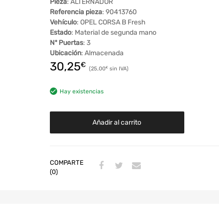
Pieza
: ALTERNADOR
Referencia pieza
: 90413760
Vehículo
: OPEL CORSA B Fresh
Estado
: Material de segunda mano
Nº Puertas
: 3
Ubicación
: Almacenada
30,25
€
25,00
€
Hay existencias
Añadir al carrito
COMPARTE
(0)