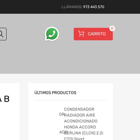
LLÁMANOS:
973 443 570
0
CARRITO
ÚLTIMOS PRODUCTOS
 B
CONDENSADOR
RADIADOR AIRE
ACONDICIONADO
HONDA ACCORD
BERLINA (CLCN) 2.2i
CTDi Sport