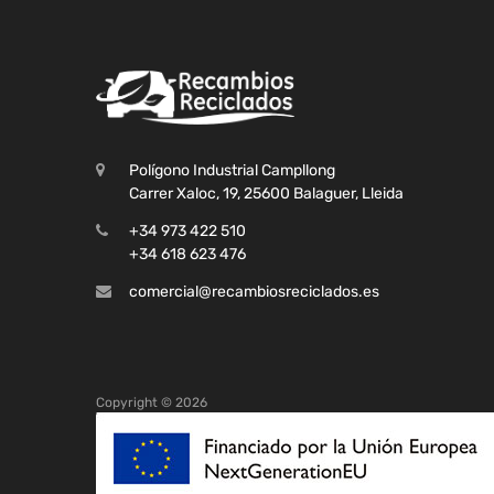
Polígono Industrial Campllong
Carrer Xaloc, 19, 25600 Balaguer, Lleida
+34 973 422 510
+34 618 623 476
comercial@recambiosreciclados.es
Copyright ©
2026