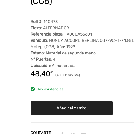
(CG8)
RefID
: 140473
Pieza
: ALTERNADOR
Referencia pieza
: TA000A55601
Vehículo
: HONDA ACCORD BERLINA CG7-9CH1-7 1.8i 
Motegi (CG8) Año: 1999
Estado
: Material de segunda mano
Nº Puertas
: 4
Ubicación
: Almacenada
48,40
€
40,00
€
Hay existencias
Añadir al carrito
COMPARTE