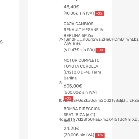
48,40
€
40,00
€
-0%
CAJA CAMBIOS
RENAULT MEGANE IV
BERLINA 5P Zen
LS
739,88
€
611,47
€
-0%
MOTOR COMPLETO
TOYOTA COROLLA
(E12) 2.0 D-4D Terra
Berlina
605,00
€
500,00
€
-0%
BOMBA DIRECCION
SEAT IBIZA (6K1)
Select
24,20
€
20,00
€
-0%