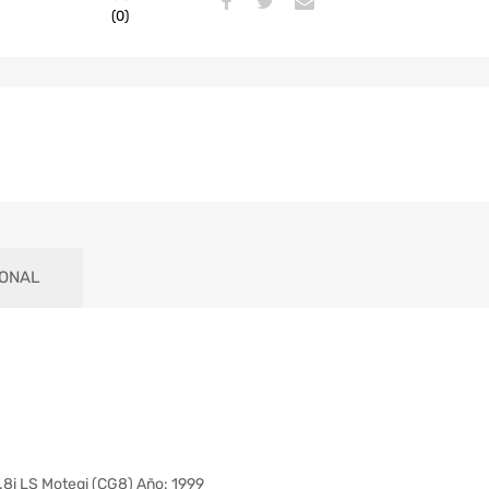
(0)
IONAL
i LS Motegi (CG8) Año: 1999