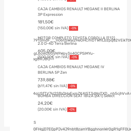
CAJA CAMBIOS RENAULT MEGANE II BERLINA
3P Expression
181,50
€
150,00
€
-0%
MOTOR COMPLETO TOYOTA COROLLA (E12)
2.0 D-4D Terra Berlina
605,00
€
500,00
€
-0%
CAJA CAMBIOS RENAULT MEGANE IV
BERLINA 5P Zen
739,88
€
611,47
€
-0%
BOMBA DIRECCION SEAT IBIZA (6K1) Select
24,20
€
20,00
€
-0%