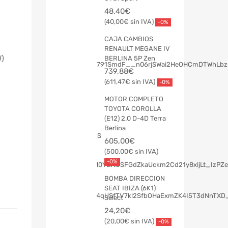
48,40
€
40,00
€
-0%
CAJA CAMBIOS
RENAULT MEGANE IV
W)
BERLINA 5P Zen
739,88
€
611,47
€
-0%
MOTOR COMPLETO
TOYOTA COROLLA
(E12) 2.0 D-4D Terra
Berlina
605,00
€
500,00
€
-0%
BOMBA DIRECCION
SEAT IBIZA (6K1)
Select
24,20
€
20,00
€
-0%