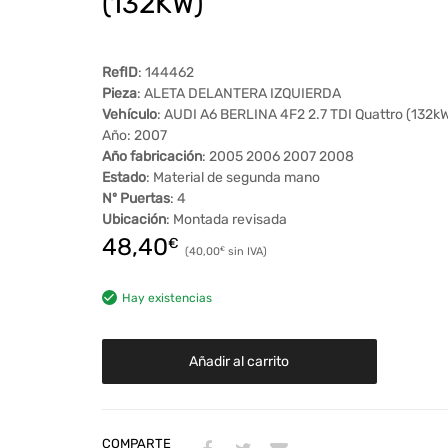
(132KW)
RefID
: 144462
Pieza
: ALETA DELANTERA IZQUIERDA
Vehículo
: AUDI A6 BERLINA 4F2 2.7 TDI Quattro (132k
Año: 2007
Año fabricación
: 2005 2006 2007 2008
Estado
: Material de segunda mano
Nº Puertas
: 4
Ubicación
: Montada revisada
48,40
€
40,00
€
Hay existencias
Añadir al carrito
COMPARTE