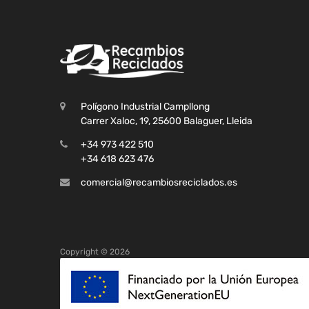
Polígono Industrial Campllong
Carrer Xaloc, 19, 25600 Balaguer, Lleida
+34 973 422 510
+34 618 623 476
comercial@recambiosreciclados.es
Copyright ©
2026