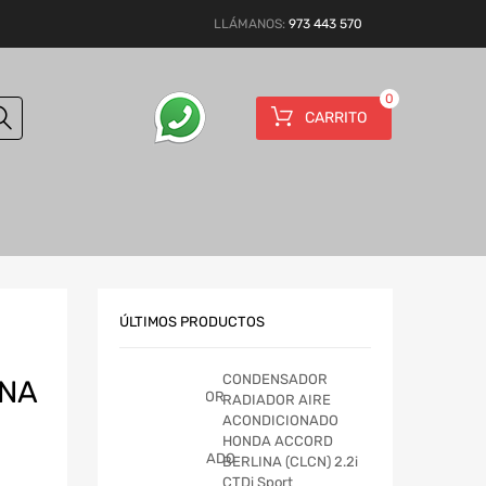
LLÁMANOS:
973 443 570
0
CARRITO
ÚLTIMOS PRODUCTOS
CONDENSADOR
INA
RADIADOR AIRE
ACONDICIONADO
HONDA ACCORD
BERLINA (CLCN) 2.2i
CTDi Sport